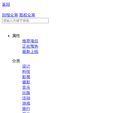
返回
回报众筹
股权众筹
属性
推荐项目
正在预热
最新上线
分类
设计
科技
影视
摄影
音乐
出版
活动
游戏
旅行